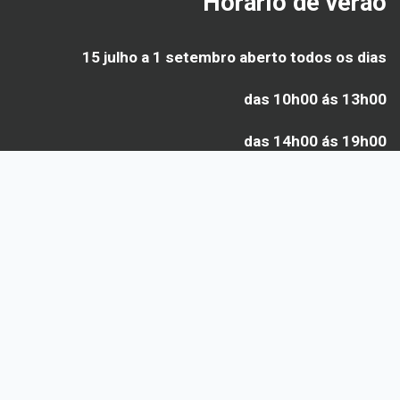
Horário de verão
15 julho a 1 setembro aberto todos os dias
das 10h00 ás 13h00
das 14h00 ás 19h00
Últimas inscrições ás
18h30
Contactos
RESERVAS: +351 919 594 453
Telef: +351 244 769 450
E-mail: info@euroindy.com